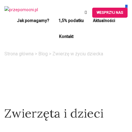
WESPRZYJ NAS
Jak pomagamy?
1,5% podatku
Aktualności
Kontakt
Zwierzę w życiu dziecka
Strona główna
>
Blog
> Zwierzę w życiu dziecka
Zwierzęta i dzieci