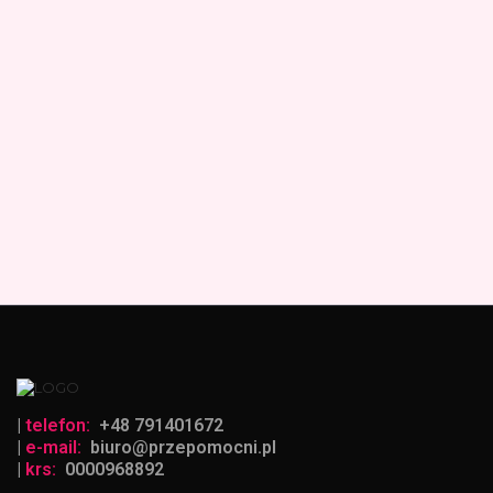
|
telefon:
+48 791401672
|
e-mail:
biuro@przepomocni.pl
|
krs:
0000968892